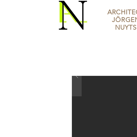
ARCHI
TE
J
ÖRGE
NUYTS