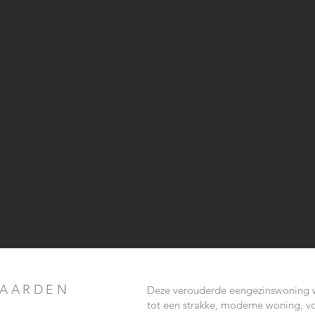
GAARDEN
Deze verouderde eengezinswoning w
tot een strakke, moderne woning, v